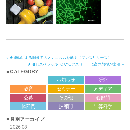
« ★運動による脳疲労のメカニズムを解明【プレスリリース】
★NHKスペシャルTOKYOアスリートに高木教授が出演 »
CATEGORY
サロン
お知らせ
研究
教育
セミナー
メディア
公募
その他
心部門
体部門
技部門
計算科学
月別アーカイブ
2026.08