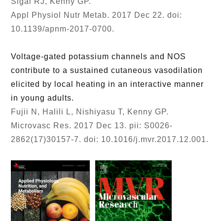
Sigal RJ, Kenny GP.
Appl Physiol Nutr Metab
. 2017 Dec 22. doi:
10.1139/apnm-2017-0700.
Voltage-gated potassium channels and NOS
contribute to a sustained cutaneous vasodilation
elicited by local heating in an interactive manner
in young adults.
Fujii N, Halili L, Nishiyasu T, Kenny GP.
Microvasc Res
. 2017 Dec 13. pii: S0026-
2862(17)30157-7. doi: 10.1016/j.mvr.2017.12.001.