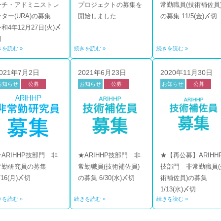
ーチ・アドミニストレ
プロジェクトの募集を
常勤職員(技術補佐員
ーター(URA)の募集
開始しました
の募集 11/5(金)〆切
和4年12月27日(火)〆
切
きを読む »
続きを読む »
続きを読む »
021年7月2日
2021年6月23日
2020年11月30日
お知らせ
公募
お知らせ
公募
お知らせ
公募
技部門
技部門
技部門
★ARIHHP技部門 非
★ARIHHP技部門 非
★【再公募】ARIHH
常勤研究員の募集
常勤職員(技術補佐員)
技部門 非常勤職員(
/16(月)〆切
の募集 6/30(水)〆切
術補佐員)の募集
1/13(水)〆切
きを読む »
続きを読む »
続きを読む »