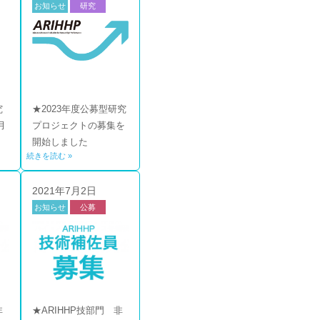
お知らせ
研究
公募
究
★2023年度公募型研究
月
プロジェクトの募集を
開始しました
続きを読む »
2021年7月2日
お知らせ
公募
技部門
非
★ARIHHP技部門 非