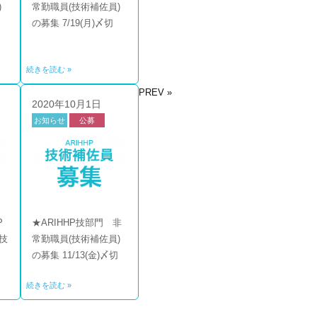
)
常勤職員(技術補佐員)
の募集 7/19(月)〆切
続きを読む »
PREV »
2020年10月1日
お知らせ
公募
技部門
P
★ARIHHP技部門 非
技
常勤職員(技術補佐員)
の募集 11/13(金)〆切
続きを読む »