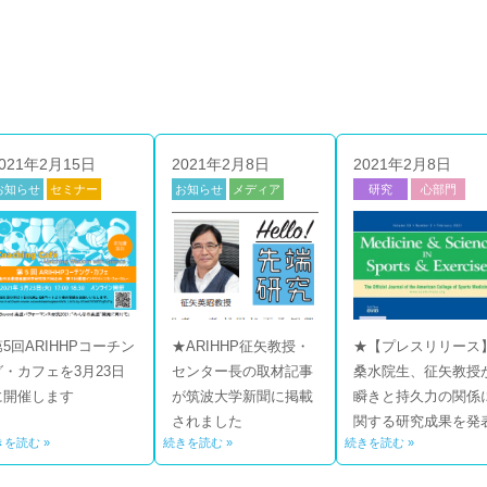
021年2月15日
2021年2月8日
2021年2月8日
お知らせ
セミナー
お知らせ
メディア
研究
心部門
技部門
心部門
第5回ARIHHPコーチン
★ARIHHP征矢教授・
★【プレスリリース
グ・カフェを3月23日
センター長の取材記事
桑水院生、征矢教授
に開催します
が筑波大学新聞に掲載
瞬きと持久力の関係
されました
関する研究成果を発
きを読む »
続きを読む »
続きを読む »