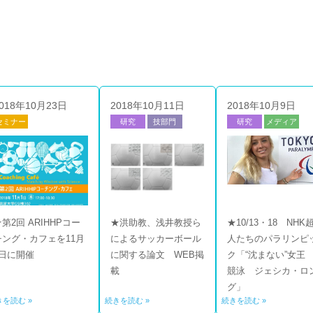
018年10月23日
2018年10月11日
2018年10月9日
セミナー
研究
技部門
研究
メディア
技部門
第2回 ARIHHPコー
★洪助教、浅井教授ら
★10/13・18 NHK
チング・カフェを11月
によるサッカーボール
人たちのパラリンピ
1日に開催
に関する論文 WEB掲
ク「“沈まない”女
載
競泳 ジェシカ・ロ
グ」
きを読む »
続きを読む »
続きを読む »