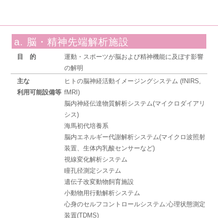
a. 脳・精神先端解析施設
目的
運動・スポーツが脳および精神機能に及ぼす影響
の解明
主な
ヒトの脳神経活動イメージングシステム (fNIRS,
利用可能設備等
fMRI)
脳内神経伝達物質解析システム(マイクロダイアリ
シス)
海馬初代培養系
脳内エネルギー代謝解析システム(マイクロ波照射
装置、生体内乳酸センサーなど)
視線変化解析システム
瞳孔径測定システム
遺伝子改変動物飼育施設
小動物用行動解析システム
心身のセルフコントロールシステム:心理状態測定
装置(TDMS)