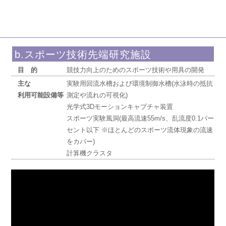
b.スポーツ技術先端研究施設
目的
競技力向上のためのスポーツ技術や用具の開発
主な
実験用回流水槽および環境制御水槽(水泳時の抵抗
利用可能設備等
測定や流れの可視化)
光学式3Dモーションキャプチャ装置
スポーツ実験風洞(最高流速55m/s、乱流度0.1パー
セント以下 ※ほとんどのスポーツ流体現象の流速
をカバー)
計算機クラスタ