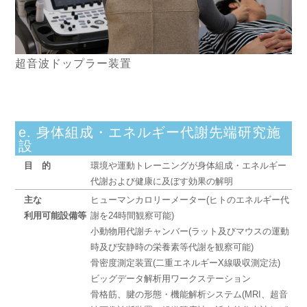
超音波ドップラー装置
e. 身体組成・エネルギー代謝先端研究施
設
目的
環境や運動トレーニングが身体組成・エネルギー
代謝および健康に及ぼす効果の解明
主な
ヒューマンカロリーメーター(ヒトのエネルギー代
利用可能設備等
謝を24時間観察可能)
小動物用代謝チャンバー(ラット及びマウスの運動
時及び安静時の栄養素等代謝を観察可能)
骨密度測定装置(二重エネルギーX線吸収測定法)
ビッグデータ解析用ワークステーション
骨格筋、腱の形態・機能解析システム(MRI、超音