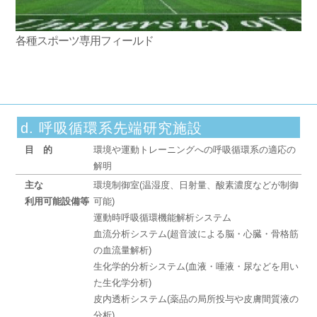
各種スポーツ専用フィールド
d. 呼吸循環系先端研究施設
目的
環境や運動トレーニングへの呼吸循環系の適応の
解明
主な
環境制御室(温湿度、日射量、酸素濃度などが制御
利用可能設備等
可能)
運動時呼吸循環機能解析システム
血流分析システム(超音波による脳・心臓・骨格筋
の血流量解析)
生化学的分析システム(血液・唾液・尿などを用い
た生化学分析)
皮内透析システム(薬品の局所投与や皮膚間質液の
分析)