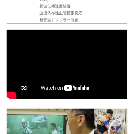
脈波伝播速度装置
血流依存性血管拡張反応
超音波ドップラー装置