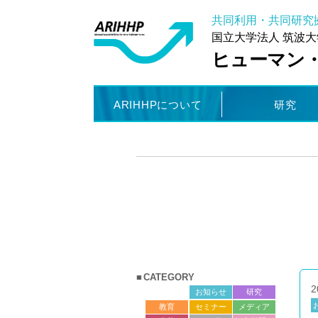
共同利用・共同研究
国立大学法人 筑波大
ヒューマン
ARIHHPについて
研究
NEWS一覧
CATEGORY
2
サロン
お知らせ
研究
教育
セミナー
メディア