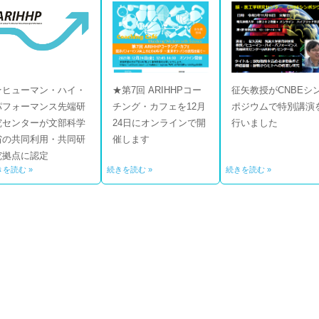
★ヒューマン・ハイ・
★第7回 ARIHHPコー
征矢教授がCNBEシ
パフォーマンス先端研
チング・カフェを12月
ポジウムで特別講演
究センターが文部科学
24日にオンラインで開
行いました
省の共同利用・共同研
催します
究拠点に認定
きを読む »
続きを読む »
続きを読む »