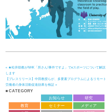
« ★松井助教がNHK「所さん!事件ですよ」でeスポーツについて解説
します
【プレスリリース】中田教授らが、多要素プログラムによるリモート
労働者の身体活動促進効果を検証 »
CATEGORY
サロン
お知らせ
研究
教育
セミナー
メディア