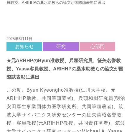
員教授、ARIHHPの桑水助教らの論文が国際誌表彰に選出
2025年6月11日
お知らせ
研究
心部門
★元ARHHPのByun准教授、兵頭研究員、征矢名誉教
授、Yassa客員教授、ARIHHPの桑水助教らの論文が国
際誌表彰に選出
この度、Byun Kyeongho准教授(仁川大学校、元
ARIHHP助教、共同筆頭著者)、兵頭和樹研究員(明治
安田厚生事業団体力医学研究所、共同筆頭著者)、筑
波大学サイバニクス研究センターの征矢英昭名誉教
授・客員教授(元ARIHHP教授、共同責任著者)、筑波
大学サイバニクス研究センターのMichael A. Yassa