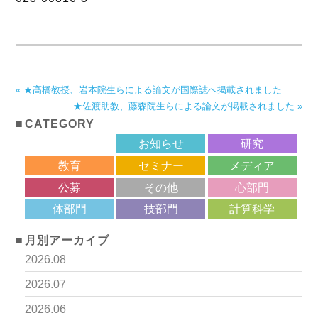
« ★髙橋教授、岩本院生らによる論文が国際誌へ掲載されました
★佐渡助教、藤森院生らによる論文が掲載されました »
CATEGORY
サロン
お知らせ
研究
教育
セミナー
メディア
公募
その他
心部門
体部門
技部門
計算科学
月別アーカイブ
2026.08
2026.07
2026.06