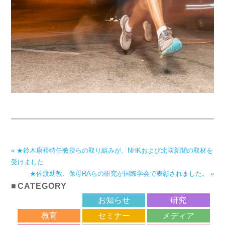
« ★鈴木康裕特任教授らの取り組みが、NHKおよび北國新聞の取材を
受けました
★佐渡助教、保母RAらの研究が国際学会で表彰されました。 »
CATEGORY
サロン
お知らせ
研究
教育
セミナー
メディア