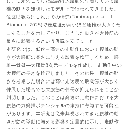
し、従来のこうした議論は大腰筋の付着している腰
椎の動きを無視したモデル下で行われてきました。
佐渡助教らはこれまでの研究(Tominaga et al., J
Biomech, 2025)で走速度が高いほど腰椎が大きく弯
曲することを示しており、こうした動きが大腰筋の
長さに影響するという仮説を立てました。
本研究では、低速～高速の走動作において腰椎の動
きが大腰筋の長さに与える影響を検証するため、腰
椎―骨盤―大腿骨3次元モデルを作成し、走動作中の
大腰筋の長さを推定しました。その結果、腰椎の動
きを考慮した場合には高い走速度で股関節が大きく
伸展した場合でも大腰筋の伸長が抑えられることが
判明しました。このことは高速の走動作における大
腰筋の力発揮ポテンシャルの維持に寄与する可能性
があります。本研究は従来無視されてきた腰椎の動
きが筋の挙動に与える影響を定量的に示し、走動作